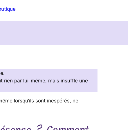
utique
le.
t rien par lui-même, mais insuffle une
 même lorsqu’ils sont inespérés, ne
présence ? Comment